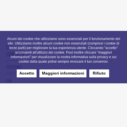
Alcuni dei cookie che utilizziamo sono essenziali per il funzionamento del
sito. Utilizziamo inoltre alcuni cookie non essenziali (compresi i cookie di
terze parti) per migliorare la tua esperienza utente. Cliccando "accetto"
acconsenti all'utilizzo dei cookie. Puoi inoltre cliccare "maggiori
CONTATTI
informazioni" per visualizzare la nostra informativa sulla privacy e sui
cookie dalla quale potrai sempre revocare il tuo consenso.
TELEFONO
Accetto
Maggiori informazioni
Rifiuto
+39 035.4258975
FAX
+39 19968386
E-MAIL
info@paracing.it