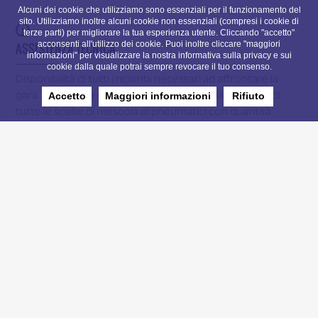
Alcuni dei cookie che utilizziamo sono essenziali per il funzionamento del
sito. Utilizziamo inoltre alcuni cookie non essenziali (compresi i cookie di
terze parti) per migliorare la tua esperienza utente. Cliccando "accetto"
acconsenti all'utilizzo dei cookie. Puoi inoltre cliccare "maggiori
ASSISTENZA TECNICA
informazioni" per visualizzare la nostra informativa sulla privacy e sui
cookie dalla quale potrai sempre revocare il tuo consenso.
Disponibilità di tutti i ricambi necessari ad affrontare la
Accetto
Maggiori informazioni
Rifiuto
gara. Telemetria completa della vettura, disponibilità di
tutte le scelte di mescola di pneumatici con quantità
necessaria per disputare tutta la gara. Ingegnere
dell’assetto e sospensioni.
HOSPITALITY
P.A. Racing dispone di due distinte Hospitality per
soddisfare le vostre necessità. Si garantisce qualità,
disponibilità, accoglienza e simpatia. P.A. Racing ha la
possibilità di far seguire la gara ai tuoi ospiti con apposito
elicottero.